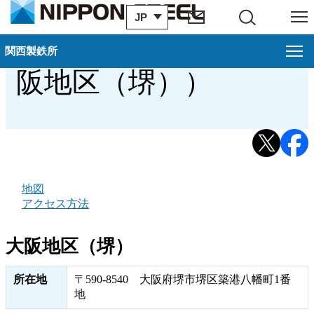
JP
サイト内検索
メニュー
アクセス・地図（大
関西製鉄所
関西製鉄所
閉じ
阪地区（堺））
大阪地区案内
概要（大阪地区（大阪））
過去のお知らせ
歴史・沿革（大阪地区（大阪））
地図
アクセス方法
アクセス・地図（大阪地区（大阪））
大阪地区（堺）
関連会社（大阪地区）
所在地
〒590-8540 大阪府堺市堺区築港八幡町1番
環境への取り組み（大阪地区（大阪））
地