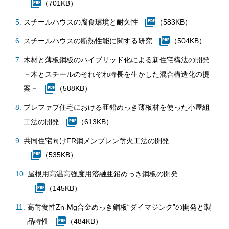
（701KB）
スチールハウスの腐食環境と耐久性
（583KB）
スチールハウスの断熱性能に関する研究
（504KB）
木材と薄板鋼板のハイブリッド化による新住宅構法の開発
－木とスチールのそれぞれ特長を生かした混合構造化の提
案－
（588KB）
プレファブ住宅における亜鉛めっき薄板材を使った小屋組
工法の開発
（613KB）
共同住宅向けFR鋼メンブレン耐火工法の開発
（535KB）
屋根用高温高強度用溶融亜鉛めっき鋼板の開発
（145KB）
高耐食性Zn-Mg合金めっき鋼板“ダイマジンク”の開発と製
品特性
（484KB）