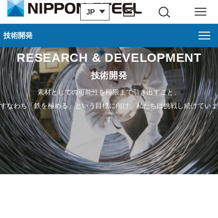
JP
サイト内検索
メニュー
技術開発
RESEARCH & DEVELOPMENT
技術開発
技術開発
研究開発事例：商品・利用技術
素材としての可能性を極限まで引き出すこと、
すなわち「鉄を極める」という目標に向け、私たちは挑戦し続けていま
研究開発事例：環境・プロセス
す
研究開発事例：基盤研究
技術開発本部/研究所
受賞実績
技術論文・技報