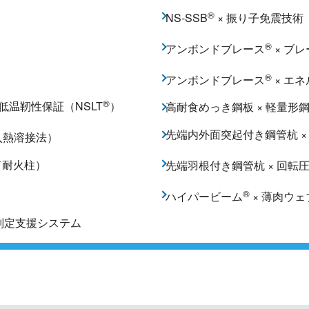
®
NS-SSB
× 振り子免震技術
®
アンボンドブレース
× ブ
®
アンボンドブレース
× エ
®
低温靭性保証（NSLT
）
高耐食めっき鋼板 × 軽量
先端内外面突起付き鋼管杭 ×
入熱溶接法）
ド耐火柱）
先端羽根付き鋼管杭 × 回転
®
ハイパービーム
× 薄肉ウ
合判定支援システム
®