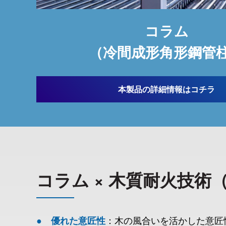
コラム
（冷間成形角形鋼管
本製品の詳細情報はコチラ
コラム × 木質耐火技
木の風合いを活かした意匠
優れた意匠性