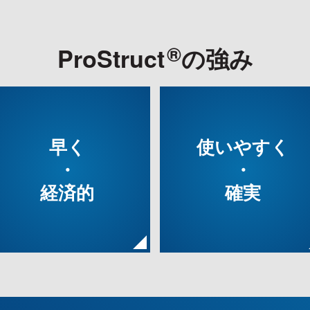
®
®
ProStruct
の強み
早く
使いやすく
・
・
経済的
確実