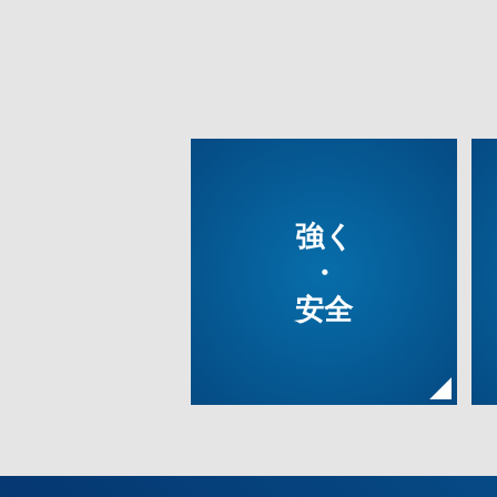
®
強く
・
安全