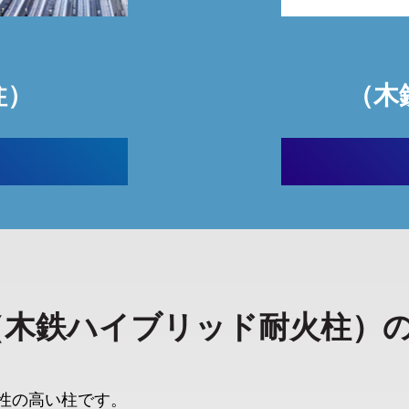
柱）
（木
術（木鉄ハイブリッド耐火柱）
性の高い柱です。