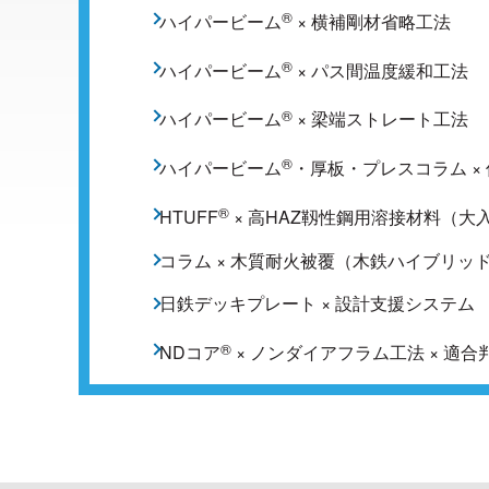
®
ハイパービーム
× 横補剛材省略工法
®
ハイパービーム
× パス間温度緩和工法
®
ハイパービーム
× 梁端ストレート工法
®
ハイパービーム
・厚板・プレスコラム × 
®
HTUFF
× 高HAZ靱性鋼用溶接材料（大
コラム × 木質耐火被覆（木鉄ハイブリッ
日鉄デッキプレート × 設計支援システム
®
NDコア
× ノンダイアフラム工法 × 適
®