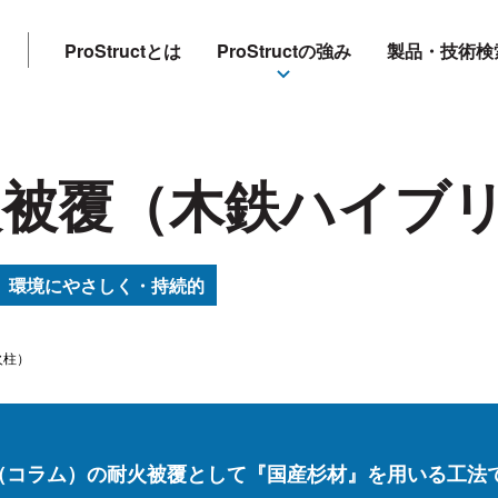
ProStructとは
ProStructの強み
製品・技術検
耐火被覆（木鉄ハイブ
環境にやさしく・持続的
火柱）
（コラム）の耐火被覆として『国産杉材』を用いる工法