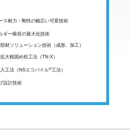
レース耐力・剛性の幅広い可変技術
ネルギー吸収の最大化技術
形鋼部材ソリューション技術（成形、加工）
 拡大根固め杭工法（TN-X）
®
圧入工法（NSエコパイル
工法）
ェブ設計技術
®
®