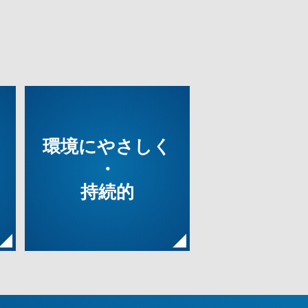
®
®
®
環境に
やさしく
・
持続的