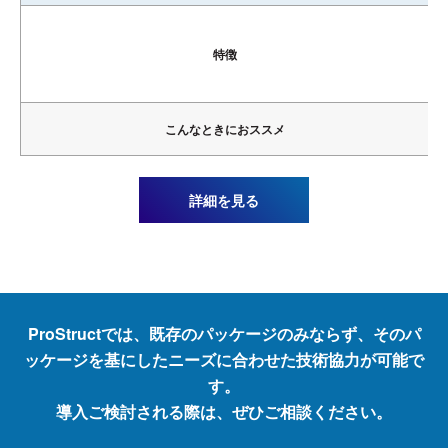
特徴
こんなときにおススメ
礫径 50mm以下
詳細を見る
礫径 50～100mm
中間層に
支持層までの状態
礫がある
礫径 100～150mm
礫径 150mm以上
砂・砂礫（30≦N）
ProStructでは、既存のパッケージのみならず、そのパ
粘性土（20≦N）
地盤
ッケージを基にしたニーズに合わせた技術協力が可能で
土質
条件
支持の状態
す。
軟岩・土丹
導入ご検討される際は、ぜひご相談ください。
硬岩