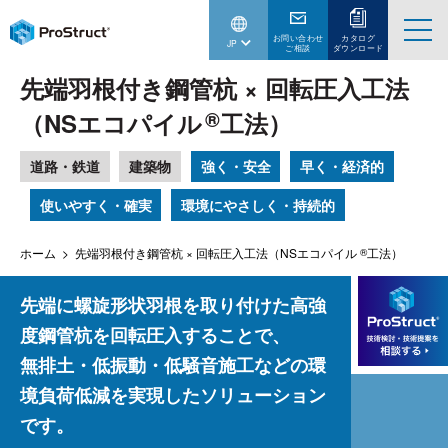
お問い合わせ
カタログ
JP
ご相談
ダウンロード
先端羽根付き鋼管杭 × 回転圧入工法
®
（NSエコパイル
工法）
道路・鉄道
建築物
強く・安全
早く・経済的
使いやすく・確実
環境にやさしく・持続的
ホーム
先端羽根付き鋼管杭 × 回転圧入工法（NSエコパイル
工法）
®
先端に螺旋形状羽根を取り付けた高強
度鋼管杭を回転圧入することで、
無排土・低振動・低騒音施工などの環
境負荷低減を実現したソリューション
です。