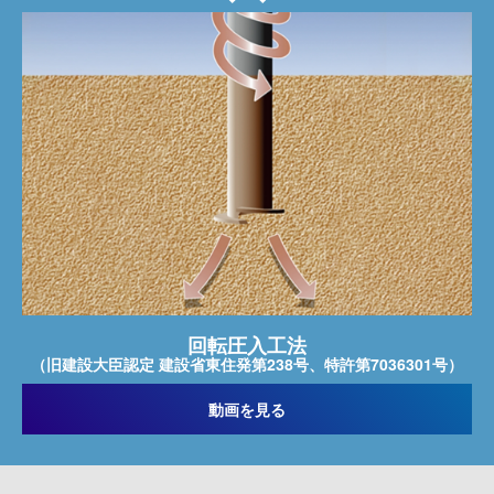
回転圧入工法
（旧建設大臣認定 建設省東住発第238号、特許第7036301号）
動画を見る