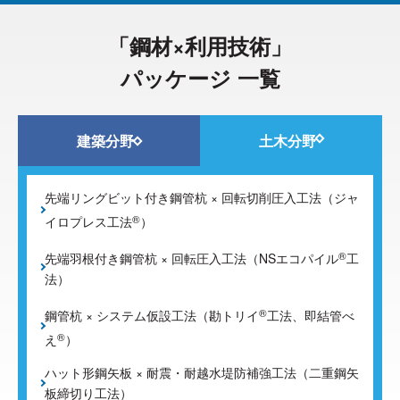
傾斜
湯水量が極めて多い
「鋼材×利用技術」
地下水
地表より2m以上の被圧地下水
パッケージ 一覧
流速3m/min以上
支持杭
建築分野
土木分野
支持形式
摩擦杭
水上施工
先端リングビット付き鋼管杭 × 回転切削圧入工法（ジャ
®
®
イロプレス工法
）
作業空間が狭い
®
斜杭
®
先端羽根付き鋼管杭 × 回転圧入工法（NSエコパイル
工
施工
®
条件
法）
振動騒音対策
®
®
鋼管杭 × システム仮設工法（勘トリイ
工法、即結管べ
周辺環境
隣接構造物に対する影響
®
®
え
）
排土
®
ハット形鋼矢板 × 耐震・耐越水堤防補強工法（二重鋼矢
板締切り工法）