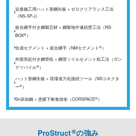
近接施工用ハット形鋼矢板 × ゼロクリアランス工法
（NS-SP-J）
®
嵌合継手付き鋼製芯材 × 鋼製地中連続壁工法（NS-
®
BOX
）
®
®
合成セグメント × 嵌合継手（NMセグメント
）
®
外面突起付き鋼管杭 × 鋼管ソイルセメント杭工法（ガン
®
テツパイル
）
®
ハット形鋼矢板 × 現場省力化接続ツール（NSコネクタ
®
ー
）
®
Sn添加鋼 × 塗膜下耐食技術（CORSPACE
）
®
®
ProStruct
の強み