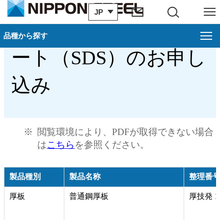
JP
サイト内検索
メニュー
厚板：安全データシ
品種から探す
品種から探す
閉じ
ート（SDS）のお申し
厚板
込み
製品一覧
カタログ一覧
※
閲覧環境により、PDFが取得できない場合
製造プロセス
は
こちら
を参照ください。
お問い合わせ
製品種別
製品名称
整理番
お申し込み
厚板
普通鋼厚板
厚技発 15