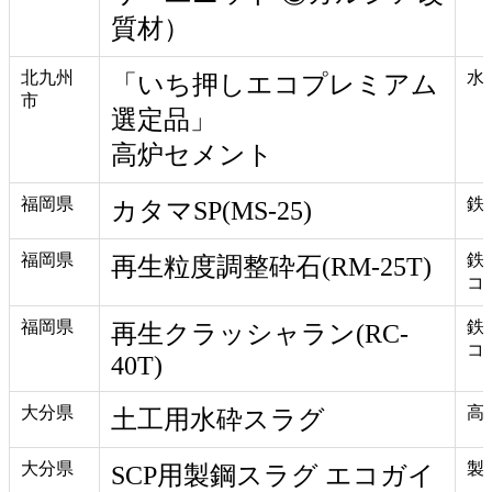
質材）
北九州
水
「いち押しエコプレミアム
市
選定品」
高炉セメント
福岡県
鉄
カタマSP(MS-25)
福岡県
鉄
再生粒度調整砕石(RM-25T)
コ
福岡県
鉄
再生クラッシャラン(RC-
コ
40T)
大分県
高
土工用水砕スラグ
大分県
製
SCP用製鋼スラグ エコガイ