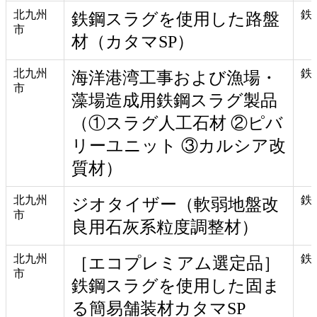
北九州
鉄
鉄鋼スラグを使用した路盤
市
材（カタマSP）
北九州
鉄
海洋港湾工事および漁場・
市
藻場造成用鉄鋼スラグ製品
（①スラグ人工石材 ②ピバ
リーユニット ③カルシア改
質材）
北九州
鉄
ジオタイザー（軟弱地盤改
市
良用石灰系粒度調整材）
北九州
鉄
［エコプレミアム選定品］
市
鉄鋼スラグを使用した固ま
る簡易舗装材カタマSP