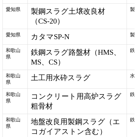
愛知県
製
製鋼スラグ土壌改良材
（CS-20）
愛知県
製
カタマSP-N
和歌山
鉄
鉄鋼スラグ路盤材（HMS、
県
MS、CS）
和歌山
水
土工用水砕スラグ
県
和歌山
鉄
コンクリート用高炉スラグ
県
粗骨材
和歌山
鉄
地盤改良用製鋼スラグ（エ
県
コガイアストン含む）