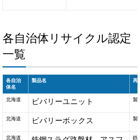
各自治体リサイクル認定
一覧
各自治
製品名
再
体名
北海道
製
ビバリーユニット
北海道
製
ビバリーボックス
北海道
鉄
鉄鋼スラグ路盤材、アスフ