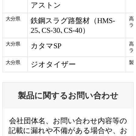
アストン
大分県
高
鉄鋼スラグ路盤材（HMS-
ラ
25､CS-30､CS-40）
大分県
高
カタマSP
ラ
大分県
製
ジオタイザー
製品に関するお問い合わせ
会社団体名、お問い合わせ内容等の
記載に漏れや不備がある場合や、お