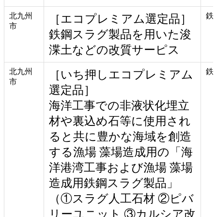
北九州
鉄
［エコプレミアム選定品］
市
鉄鋼スラグ製品を用いた浚
渫土などの改質サーピス
北九州
鉄
［いち押しエコプレミアム
市
選定品］
海洋工事での非液状化埋立
材や裏込め石等に使用され
ると共に豊かな海域を創造
する漁場 藻場造成用の「海
洋港湾工事および漁場 藻場
造成用鉄鋼スラグ製品」
（①スラグ人工石材 ②ピバ
リーユニット ③カルシア改