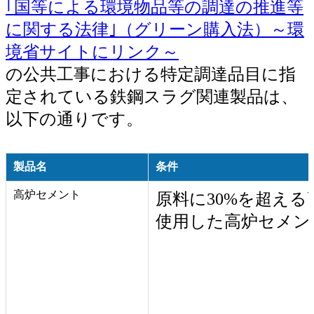
｢国等による環境物品等の調達の推進等
交通産機品
に関する法律｣（グリーン購入法）～環
チタン
境省サイトにリンク～
の公共工事における特定調達品目に指
ステンレス
定されている鉄鋼スラグ関連製品は、
鉄鋼スラグ
以下の通りです。
製品名
条件
高炉セメント
原料に30%を超え
使用した高炉セメン