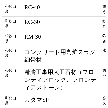
RC-40
和歌山
鉄
県
き
RC-30
和歌山
鉄
県
き
RM-30
和歌山
鉄
県
き
和歌山
水
コンクリート用高炉スラグ
県
細骨材
和歌山
鉄
港湾工事用人工石材（フロ
県
セ
ンティアロック、フロンテ
ィアストーン）
和歌山
高
カタマSP
県
ス