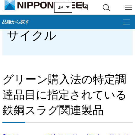
JP
サイト内検索
メニュー
グリーン購入法・リ
品種から探す
サイクル
品種から探す
厚板
薄板
グリーン購入法の特定調
電磁鋼板
達品目に指定されている
棒鋼・線材
鉄鋼スラグ関連製品
建材
鋼管