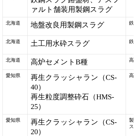
ァルト舗装用製鋼スラグ
北海道
鉄
地盤改良用製鋼スラグ
北海道
鉄
土工用水砕スラグ
北海道
高
高炉セメントB種
愛知県
高
再生クラッシャラン（CS-
40）
再生粒度調整砕石（HMS-
25）
愛知県
製
再生クラッシャラン（CS-
ス
20）