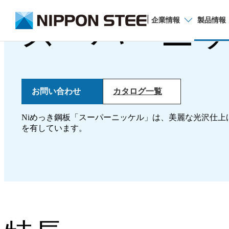
スーパーニ
企業
情報
製品
情報
品種から探す
お問い合わせ
カタログ一覧
Niめっき鋼板「スーパーニッケル」は、美麗な光沢仕上
厚板
を有しています。
薄板
電磁鋼板
棒鋼・線材