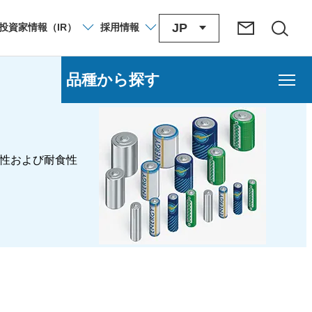
JP
投資家
情報
（IR）
採用
情報
品種から探す
着性および耐食性