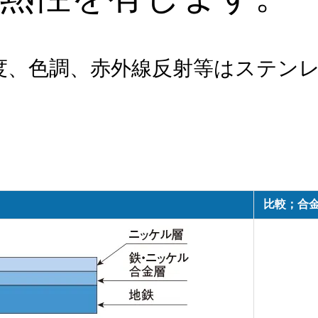
沢度、色調、赤外線反射等はステン
比較；合