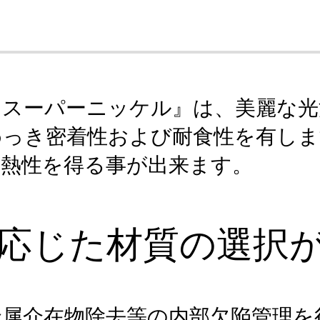
お申し込み
『スーパーニッケル』は、美麗な光
めっき密着性および耐食性を有し
耐熱性を得る事が出来ます。
応じた材質の選択
属介在物除去等の内部欠陥管理を