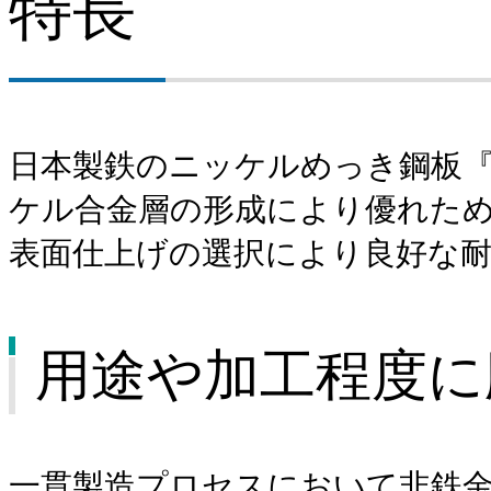
特長
建材
鋼管
交通産機品
日本製鉄のニッケルめっき鋼板
ケル合金層の形成により優れた
チタン
表面仕上げの選択により良好な
ステンレス
鉄鋼スラグ
用途や加工程度に
一貫製造プロセスにおいて非鉄金