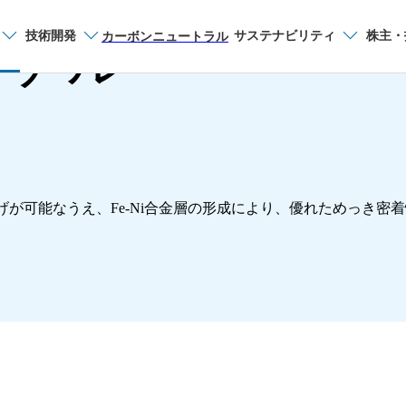
®
ッケル
技術開発
サステナビリティ
株主・
サイト内検索
カーボンニュートラル
品種から探す
薄板
げが可能なうえ、Fe-Ni合金層の形成により、優れためっき密
製品一覧
カタログ一覧
製造プロセス
お問い合わせ