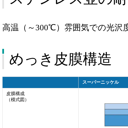
高温（～300℃）雰囲気での光
めっき皮膜構造
スーパーニッケル
皮膜構成
（模式図）