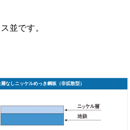
レス並です。
金層なしニッケルめっき鋼板（非拡散型）