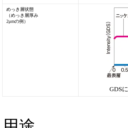
めっき層状態
（めっき層厚み
2μmの例）
GDS
用途