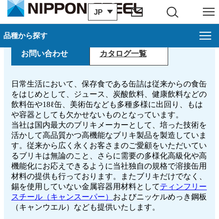
ブリキ
JP
サイト内検索
メニュー
品種から探す
品種から探す
閉じ
お問い合わせ
カタログ一覧
薄板
製品一覧
日常生活において、保存食である缶詰は従来からの食缶
をはじめとして、ジュース、炭酸飲料、健康飲料などの
飲料缶や18ℓ缶、美術缶なども多種多様に出回り、もは
カタログ一覧
や容器としても欠かせないものとなっています。
当社は国内最大のブリキメーカーとして、培った技術を
製造プロセス
活かして高品質かつ高機能なブリキ製品を製造していま
す。従来から広く永くお客さまのご愛顧をいただいてい
お問い合わせ
るブリキは無論のこと、さらに需要の多様化高級化や高
機能化にお応えできるように当社独自の規格で溶接缶用
材料の提供も行っております。またブリキだけでなく、
お申し込み
錫を使用していない金属容器用材料として
ティンフリー
スチール（キャンスーパー）
およびニッケルめっき鋼板
（キャンウエル）なども提供いたします。