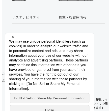
サステナビリティ
株主・投資家情報
採用情報
Newsroom
製鉄所一覧
ご利用にあたって
ソーシャルメディアポリシー
個人情報保護方針
クッキー使用について
お問い合わせ
サイトマップ
日本製
日本製
鉄
（新規ウ
鉄
（新規ウイ
YouTube
インドウ
X公式
ンドウで開
公式ア
で開きま
アカウ
きます）
カウン
す）