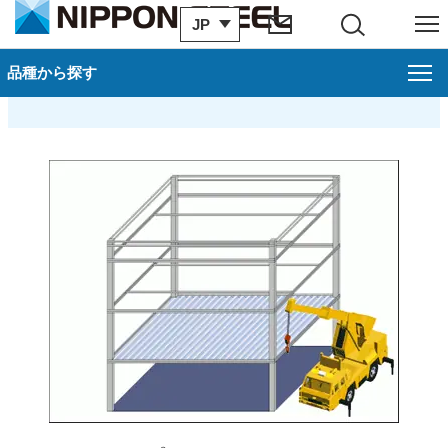
JP
サイト内検索
メニュー
サビ発生メカニズム-1
品種から探す
品種から探す
閉じ
薄板
製品一覧
カタログ一覧
製造プロセス
お問い合わせ
お申し込み