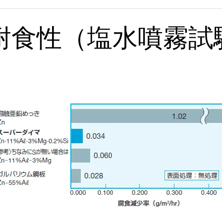
耐食性（塩水噴霧試