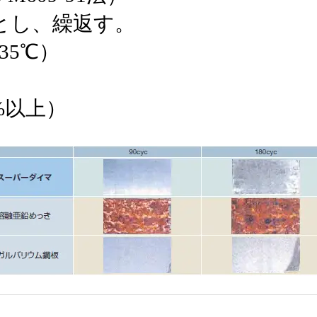
とし、繰返す。
35℃）
5%以上）