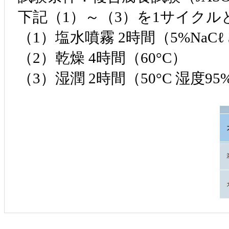
下記（1）～（3）を1サイクル
（1）塩水噴霧 2時間（5%NaCℓ 
（2）乾燥 4時間（60°C）
（3）湿潤 2時間（50°C 湿度9