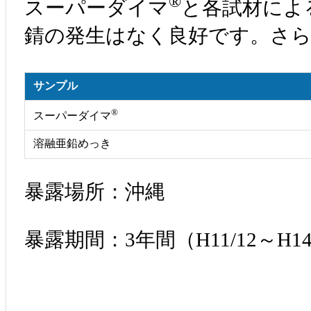
®
スーパーダイマ
と各試材によ
錆の発生はなく良好です。さら
サンプル
®
スーパーダイマ
溶融亜鉛めっき
暴露場所
：沖縄
暴露期間
：3年間（H11/12～H14