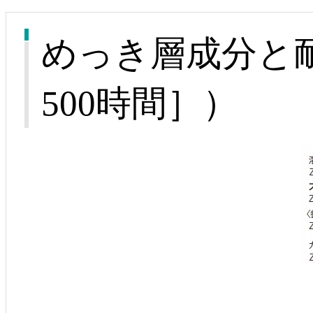
めっき層成分と
500時間］）