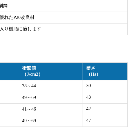
削鋼
れたP20改良材
入り樹脂に適します
衝撃値
硬さ
（J/cm2）
（Hs）
30
38～44
43
49～69
42
41～46
47
49～69