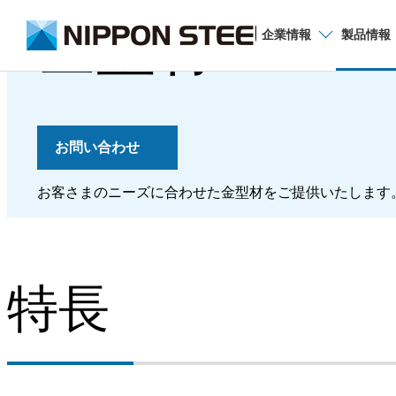
金型材
企業
情報
製品
情報
お問い合わせ
品種から探す
お客さまのニーズに合わせた金型材をご提供いたします
厚板
薄板
特長
電磁鋼板
棒鋼・線材