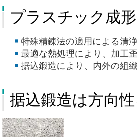
建材
プラスチック成形
鋼管
特殊精錬法の適用による清
交通産機品
最適な熱処理により、加工
チタン
据込鍛造により、内外の組
ステンレス
据込鍛造は方向性
鉄鋼スラグ