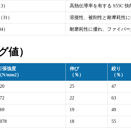
13）
高熱伝導率を有する S55C 快
（31）
溶接性、被削性と耐摩耗性に優
34）
耐磨耗性に優れ、ファイバー
グ値）
引張強度
伸び
絞り
（N/mm2）
（％）
（％）
20
25
47
72
22
63
69
19
49
078
18
55