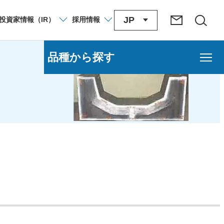
JP
投資家
情報
（IR）
採用
情報
品種から探す