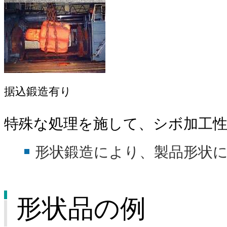
据込鍛造有り
特殊な処理を施して、シボ加工
形状鍛造により、製品形状
形状品の例