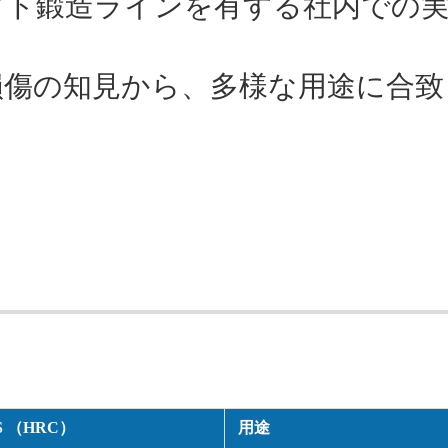
フト鍛造ラインを有する社内での
損傷の知見から、多様な用途に合致
S （HRC）
用途