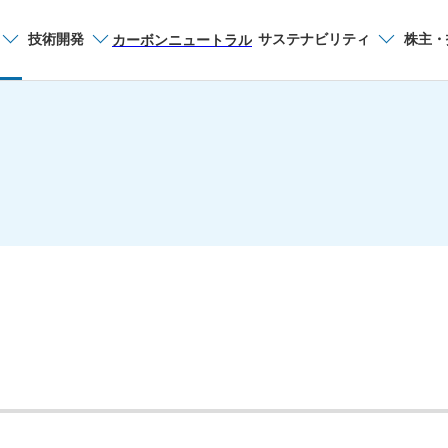
技術開発
サステナビリティ
株主・
サイト内検索
カーボンニュートラル
品種から探す
交通産機品
。
製品一覧
カタログ一覧
お問い合わせ
お申し込み