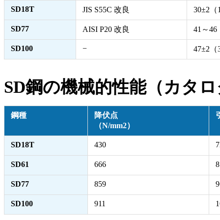
SD18T
JIS S55C 改良
30±2（
SD77
AISI P20 改良
41～46
SD100
−
47±2（
SD鋼の機械的性能（カタロ
鋼種
降伏点
（N/mm2）
SD18T
430
7
SD61
666
8
SD77
859
9
SD100
911
1