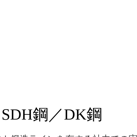
SDH鋼／DK鋼