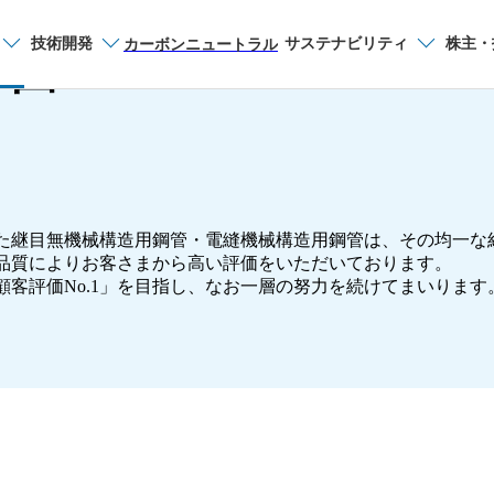
管
技術開発
サステナビリティ
株主・
サイト内検索
カーボンニュートラル
品種から探す
鋼管
た継目無機械構造用鋼管・電縫機械構造用鋼管は、その均一な
製品一覧
品質によりお客さまから高い評価をいただいております。
客評価No.1」を目指し、なお一層の努力を続けてまいります
カタログ一覧
製造プロセス
お問い合わせ