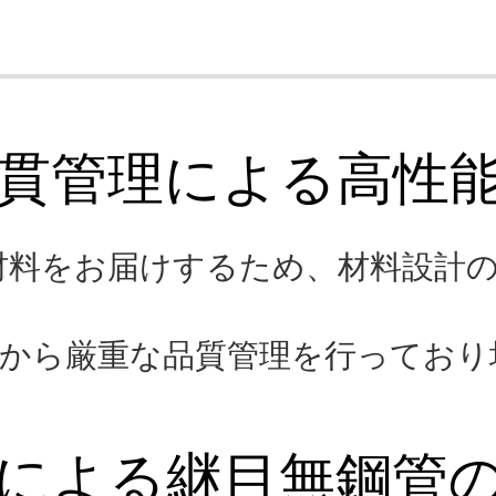
お申し込み
ら一貫管理による高性
材料をお届けするため、材料設計
階から厳重な品質管理を行っており
技術による継目無鋼管