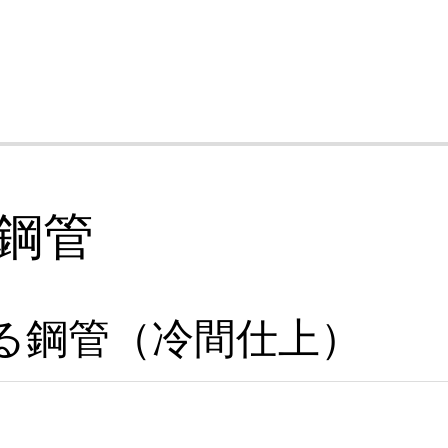
鋼管
る鋼管（冷間仕上）