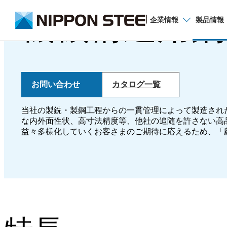
機械構造用鋼
企業
情報
製品
情報
お問い合わせ
カタログ一覧
品種から探す
当社の製銑・製鋼工程からの一貫管理によって製造され
厚板
な内外面性状、高寸法精度等、他社の追随を許さない高
益々多様化していくお客さまのご期待に応えるため、「顧
薄板
電磁鋼板
棒鋼・線材