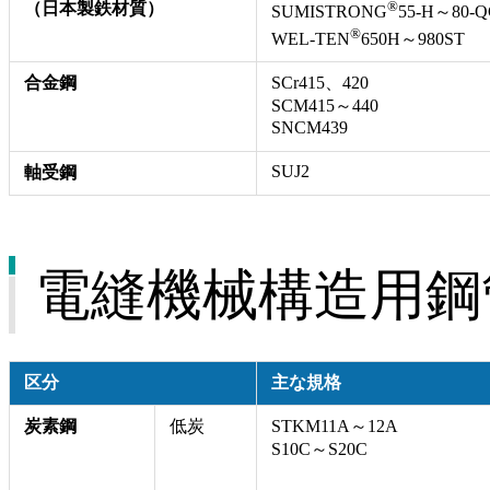
®
（日本製鉄材質）
SUMISTRONG
55-H～80-Q
®
WEL-TEN
650H～980ST
合金鋼
SCr415、420
SCM415～440
SNCM439
SUJ2
軸受鋼
電縫機械構造用鋼
区分
主な規格
炭素鋼
低炭
STKM11A～12A
S10C～S20C