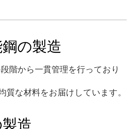
能鋼の製造
の段階から一貫管理を行っており
均質な材料をお届けしています。
の製造