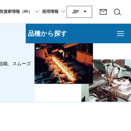
JP
投資家
情報
（IR）
採用
情報
品種から探す
組織、スムーズ
。