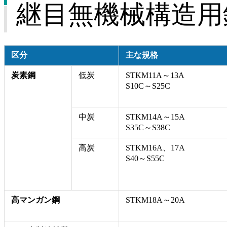
継目無機械構造用
区分
主な規格
炭素鋼
低炭
STKM11A～13A
S10C～S25C
中炭
STKM14A～15A
S35C～S38C
高炭
STKM16A、17A
S40～S55C
高マンガン鋼
STKM18A～20A