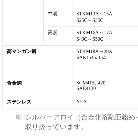
中炭
STKM13A～15A
S25C～S35C
高炭
STKM16A～17A
S40C～S50C
高マンガン鋼
STKM18A～20A
SAE1536､1541
SCM415､ 420
合金鋼
SAE4130
YUS
ステンレス
※
シルバーアロイ（合金化溶融亜鉛め
取り扱っています。