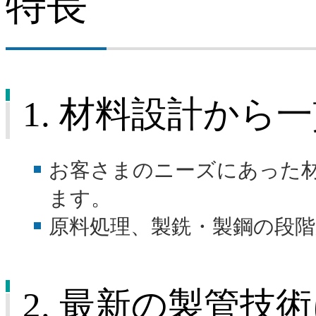
特長
建材
鋼管
1. 材料設計か
交通産機品
チタン
お客さまのニーズにあった
ステンレス
ます。
原料処理、製銑・製鋼の段
鉄鋼スラグ
2. 最新の製管