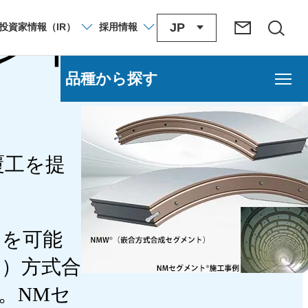
ント
JP
投資家
情報
（IR）
採用
情報
品種から探す
覆工を提
クを可能
う）方式合
。NMセ