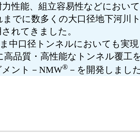
耐力性能、組立容易性などにおい
お申し込み
れまでに数多くの大口径地下河川
用されてきました。
まま中口径トンネルにおいても実現
に高品質・高性能なトンネル覆工
®
メント－NMW
－を開発しまし