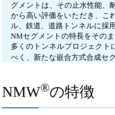
グメントは、その止水性能、
建材
から高い評価をいただき、こ
鋼管
ル、鉄道、道路トンネルに採
NMセグメントの特長をその
交通産機品
多くのトンネルプロジェクト
チタン
べく、新たな嵌合方式合成セグ
ステンレス
鉄鋼スラグ
®
NMW
の特徴