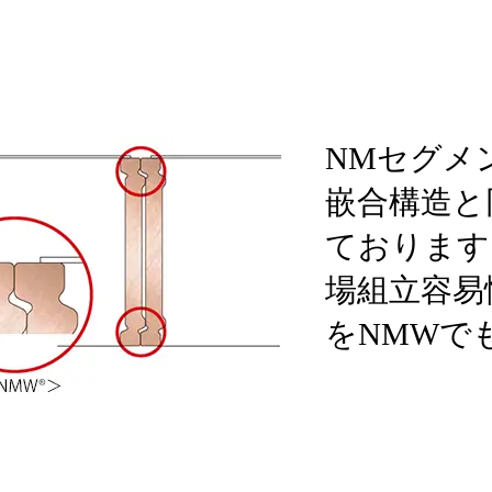
NMセグメ
嵌合構造と
ております
場組立容易
をNMWで