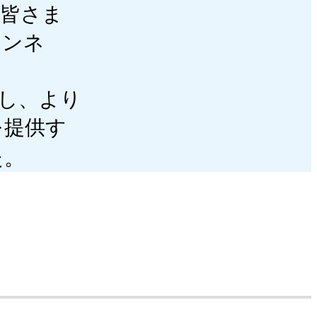
て皆さま
トンネ
し、より
を提供す
た。