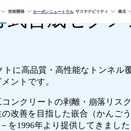
方式合成セグメ
技術開発
サステナビリティ
株主・
サイト内検索
カーボンニュートラル
品種から探す
建材
クトに高品質・高性能なトンネル
製品一覧
グメントです。
カタログ一覧
工コンクリートの剥離・崩落リス
製造プロセス
性の改善を目指した嵌合（かんご
お問い合わせ
－を1996年より提供してきました