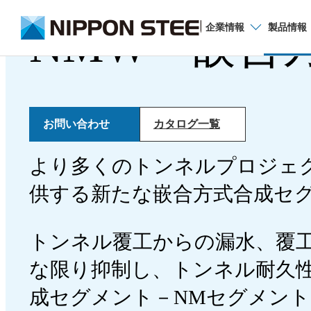
®
NMW
嵌合
企業
情報
製品
情報
品種から探す
お問い合わせ
カタログ一覧
より多くのトンネルプロジェ
厚板
供する新たな嵌合方式合成セ
薄板
トンネル覆工からの漏水、覆
電磁鋼板
な限り抑制し、トンネル耐久
棒鋼・線材
成セグメント－NMセグメント