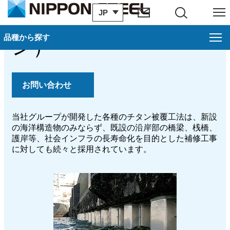
海洋・土木（チタ
JP
サイト内検索
メニュー
品種から探す
品種から探す
閉じ
ン）
チタン
お問い合わせ
製品一覧
カタログ一覧
当社グループが開発した各種のチタン被覆工法は、新設
の海洋構造物のみならず、既設の沿岸部の橋梁、桟橋、
製造プロセス
護岸等、社会インフラの長寿命化を目的とした補修工事
に対しても続々と採用されています。
お問い合わせ
お申し込み