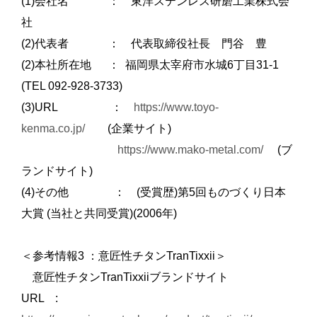
(1)会社名 ： 東洋ステンレス研磨工業株式会
社
(2)代表者 ： 代表取締役社長 門谷 豊
(2)本社所在地 ： 福岡県太宰府市水城6丁目31-1
(TEL 092-928-3733)
(3)URL ：
https://www.toyo-
kenma.co.jp/
(企業サイト)
https://www.mako-metal.com/
(ブ
ランドサイト)
(4)その他 ： (受賞歴)第5回ものづくり日本
大賞 (当社と共同受賞)(2006年)
＜参考情報3 ：意匠性チタンTranTixxii＞
意匠性チタンTranTixxiiブランドサイト
URL :