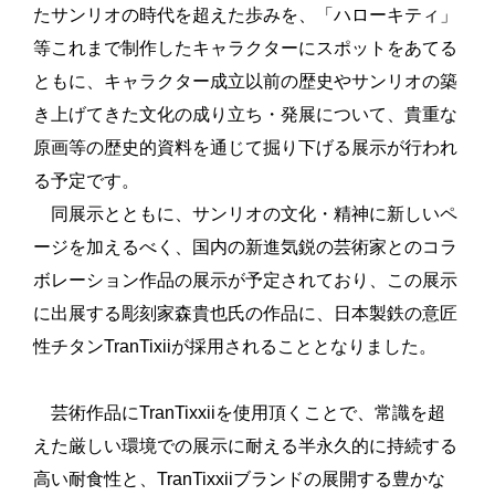
たサンリオの時代を超えた歩みを、「ハローキティ」
等これまで制作したキャラクターにスポットをあてる
ともに、キャラクター成立以前の歴史やサンリオの築
き上げてきた文化の成り立ち・発展について、貴重な
原画等の歴史的資料を通じて掘り下げる展示が行われ
る予定です。
同展示とともに、サンリオの文化・精神に新しいペ
ージを加えるべく、国内の新進気鋭の芸術家とのコラ
ボレーション作品の展示が予定されており、この展示
に出展する彫刻家森貴也氏の作品に、日本製鉄の意匠
性チタンTranTixiiが採用されることとなりました。
芸術作品にTranTixxiiを使用頂くことで、常識を超
えた厳しい環境での展示に耐える半永久的に持続する
高い耐食性と、TranTixxiiブランドの展開する豊かな