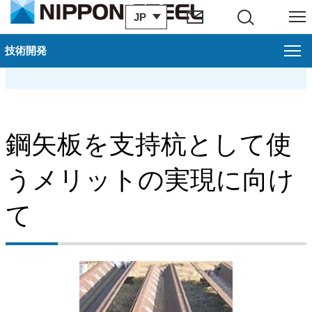
JP
サイト内検索
メニュー
先端加工鋼矢板
技術開発
技術開発
研究開発事例：商品・利用技術
鋼矢板を支持杭として使
研究開発事例：環境・プロセス
うメリットの実現に向け
研究開発事例：基盤研究
て
技術開発本部/研究所
受賞実績
技術論文・技報