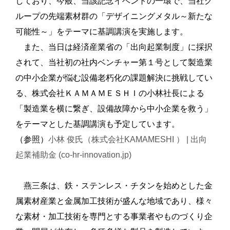
しており、今般、当該記念イベントの一環で、当社グ
ループの先端素材群の「デザイニングメタル～新たな
可能性～」をテーマに基調講演を実施します。
また、当日は経済産業省の「出向起業制度」に採択
されて、当社初の社内ベンチャー第１号として製造業
の中小企業が悩む設備老朽化の課題解決に挑戦してい
る、株式会社ＫＡＭＡＭＥＳＨＩの小林社長による
「製造業を横に繋ぎ、設備故障から中小企業を救う」
をテーマとした基調講演も予定しています。
（参照）
小林 俊氏（株式会社KAMAMESHI ） | 出向
起業補助金 (co-hr-innovation.jp)
燕三条は、鉄・ステンレス・チタンを始めとした金
属素材産業と金属加工技術が盛んな地域であり、様々
な素材・加工技術を専門とする事業者やものづくり企