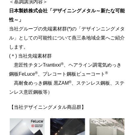
＜基調講演内容＞
日本製鉄株式会社「デザイニングメタル～新たな可能
性～」
当社グループの先端素材群(*)の「デザインニングメタ
ル」としての可能性について燕三条地域企業へご紹介
します。
(＊) 当社先端素材群
®
意匠性チタンTrantixxi
、ヘアライン調電気めっき
®
®
鋼板FeLuce
、プレコート鋼板ビューコート
®
高耐食めっき鋼板 黒ZAM
、ステンレス鋼板、ステ
ンレス意匠鋼板等）
【当社デザイニングメタル商品群】