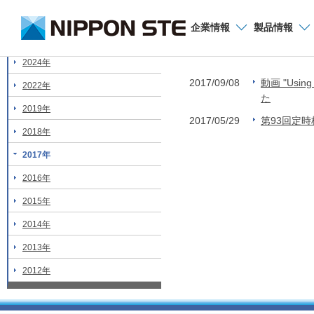
お問い合わせ
企業
情報
製品
情報
2017年
2024年
2017/09/08
動画 "Using 
2022年
た
2019年
2017/05/29
第93回定
2018年
2017年
2016年
2015年
2014年
2013年
2012年