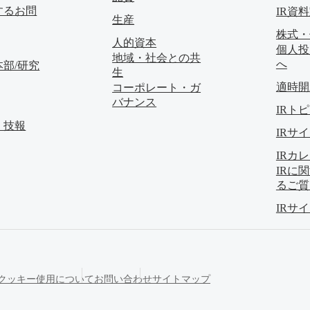
するお問
IR資
生産
株式・
人的資本
個人投
地域・社会との共
へ
部/研究
生
適時開
コーポレート・ガ
バナンス
IRト
・技報
IRサ
IRカ
IRに
るご質
IRサ
クッキー使用について
お問い合わせ
サイトマップ