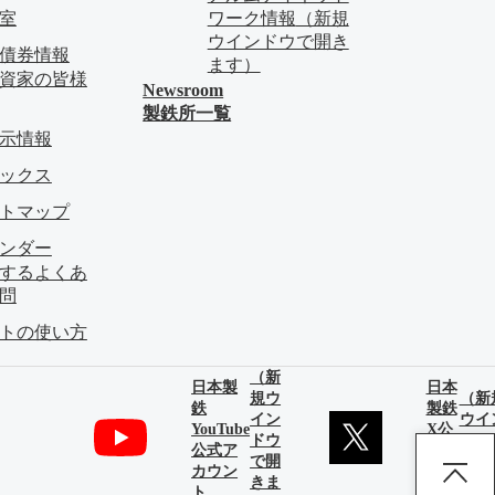
料室
ワーク情報
（新規
ウインドウで開き
債券情報
ます）
資家の皆様
Newsroom
製鉄所一覧
示情報
ピックス
イトマップ
レンダー
関するよくあ
問
イトの使い方
（新
日本製
日本
規ウ
（新
鉄
製鉄
イン
ウイ
YouTube
X公
ドウ
ドウ
公式ア
式ア
で開
開き
カウン
カウ
きま
す）
ト
ント