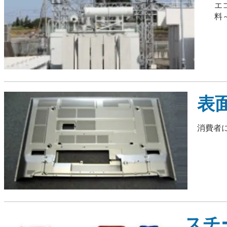
エ
料
表
消費者
スチ