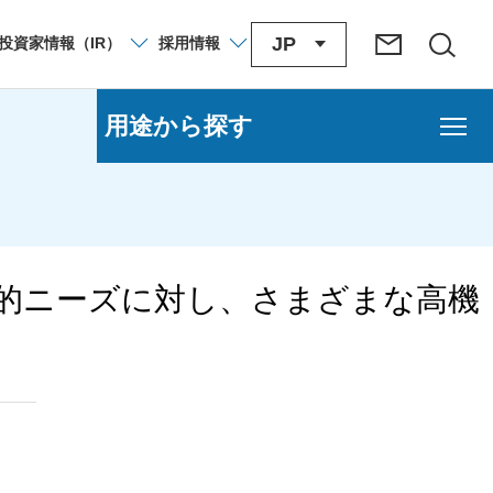
JP
投資家
情報
（IR）
採用
情報
用途から探す
的ニーズに対し、さまざまな高機