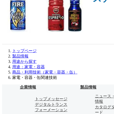
トップページ
製品情報
用途から探す
用途：家電・容器
商品・利用技術（家電・容器・缶）
家電・容器・缶関連技術
企業情報
製品情報
ニュース
トップメッセージ
情報
デジタルトランス
カタログ
フォーメーション
ード