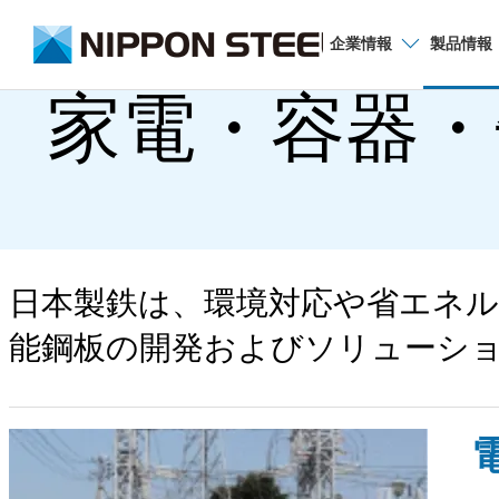
企業
情報
製品
情報
家電・容器・
日本製鉄は、環境対応や省エネ
能鋼板の開発およびソリューシ