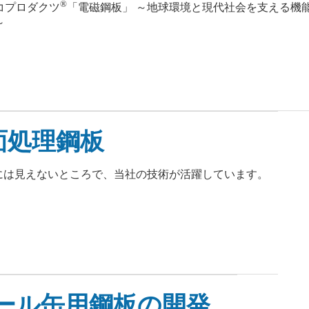
®
コプロダクツ
「電磁鋼板」 ～地球環境と現代社会を支える機
エネルギー
～
面処理鋼板
には見えないところで、当社の技術が活躍しています。
ール缶用鋼板の開発