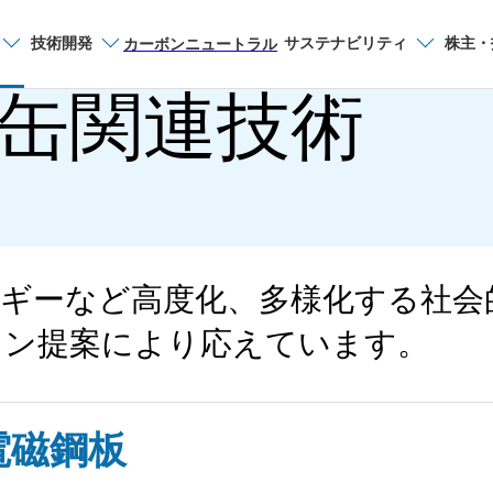
技術開発
サステナビリティ
株主・
サイト内検索
カーボンニュートラル
缶関連技術
用途から探す
自動車
ルギーなど高度化、多様化する社会
建設
ョン提案により応えています。
鉄道・船舶
電磁鋼板
家電・容器