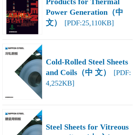
Products for Thermal
Power Generation（中
文）
[PDF:25,110KB]
Cold-Rolled Steel Sheets
and Coils（中 文）
[PDF:
4,252KB]
Steel Sheets for Vitreous