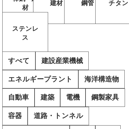
建材
鋼管
チタン
材
ステンレ
ス
すべて
建設産業機械
エネルギープラント
海洋構造物
自動車
建築
電機
鋼製家具
容器
道路・トンネル