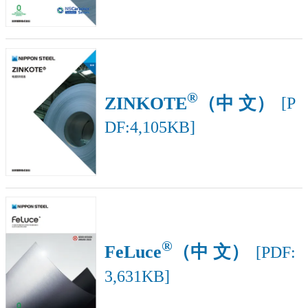
®
ZINKOTE
（中 文）
[P
DF:4,105KB]
®
FeLuce
（中 文）
[PDF:
3,631KB]