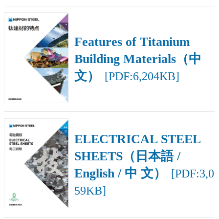
Features of Titanium
Building Materials（中
文）
[PDF:6,204KB]
ELECTRICAL STEEL
SHEETS（日本語 /
English / 中 文）
[PDF:3,0
59KB]