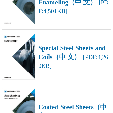
Enameling（中 文）
[PD
F:4,501KB]
Special Steel Sheets and
Coils（中 文）
[PDF:4,26
0KB]
Coated Steel Sheets（中