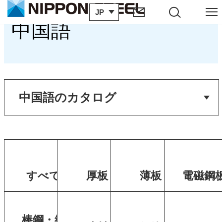
JP
サイト内検索
メニュー
中国語
すべて
厚板
薄板
電磁鋼
棒鋼・線