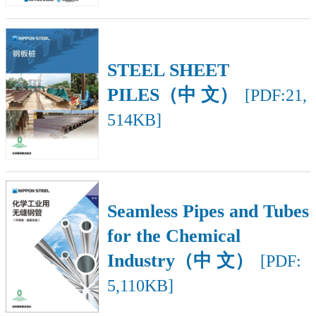
STEEL SHEET
PILES（中 文）
[PDF:21,
514KB]
Seamless Pipes and Tubes
for the Chemical
Industry（中 文）
[PDF:
5,110KB]