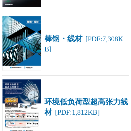
棒钢・线材
[PDF:7,308K
B]
环境低负荷型超高张力线
材
[PDF:1,812KB]