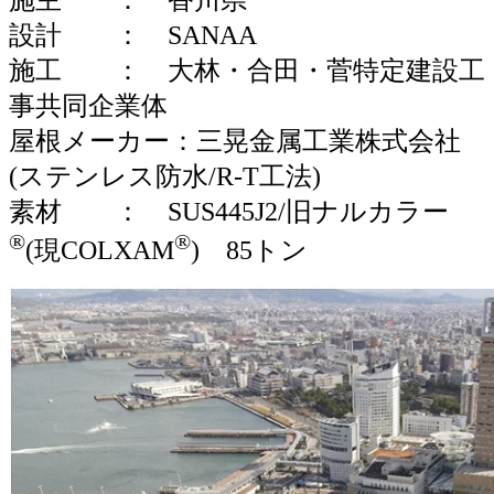
施主 ： 香川県
設計 ： SANAA
施工 ： 大林・合田・菅特定建設工
事共同企業体
屋根メーカー：三晃金属工業株式会社
(ステンレス防水/R-T工法)
素材 ： SUS445J2/旧ナルカラー
®
®
(現COLXAM
) 85トン