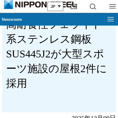
JP
サイト内検索
メニュー
製品・技術
サステナビリティ
Newsroom
高耐食性フェライト
系ステンレス鋼板
SUS445J2が大型スポ
ーツ施設の屋根2件に
採用