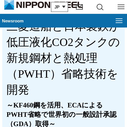
JP
サイト内検索
メニュー
製品・技術
サステナビリティ
Newsroom
三菱造船と日本製鉄が
低圧液化CO2タンクの
新規鋼材と熱処理
（PWHT）省略技術を
開発
～KF460鋼を活用、ECAによる
PWHT省略で世界初の一般設計承認
（GDA）取得～