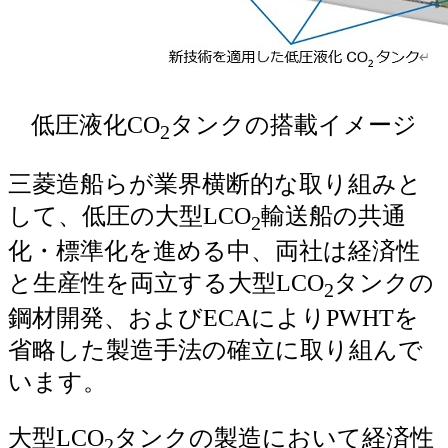
低圧液化CO
タンクの搭載イメージ
2
三菱造船らが業界横断的な取り組みと
して、低圧の大型LCO
輸送船の共通
2
化・標準化を進める中、両社は経済性
と生産性を両立する大型LCO
タンクの
2
鋼材開発、およびECAによりPWHTを
省略した製造手法の確立に取り組んで
います。
大型LCO
タンクの製造において経済性
2