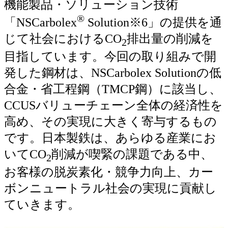
機能製品・ソリューション技術
®
「NSCarbolex
Solution※6」の提供を通
じて社会におけるCO
排出量の削減を
2
目指しています。今回の取り組みで開
発した鋼材は、NSCarbolex Solutionの低
合金・省工程鋼（TMCP鋼）に該当し、
CCUSバリューチェーン全体の経済性を
高め、その実現に大きく寄与するもの
です。日本製鉄は、あらゆる産業にお
いてCO
削減が喫緊の課題である中、
2
お客様の脱炭素化・競争力向上、カー
ボンニュートラル社会の実現に貢献し
ていきます。