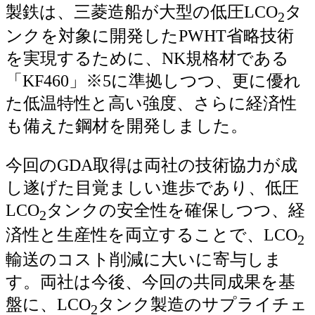
製鉄は、三菱造船が大型の低圧LCO
タ
2
ンクを対象に開発したPWHT省略技術
を実現するために、NK規格材である
「KF460」※5に準拠しつつ、更に優れ
た低温特性と高い強度、さらに経済性
も備えた鋼材を開発しました。
今回のGDA取得は両社の技術協力が成
し遂げた目覚ましい進歩であり、低圧
LCO
タンクの安全性を確保しつつ、経
2
済性と生産性を両立することで、LCO
2
輸送のコスト削減に大いに寄与しま
す。両社は今後、今回の共同成果を基
盤に、LCO
タンク製造のサプライチェ
2