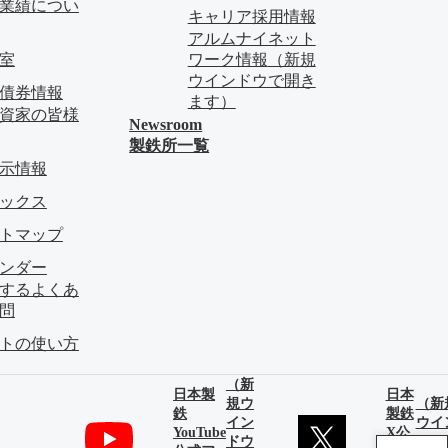
業績につい
キャリア採用情報
アルムナイネット
料室
ワーク情報
（新規
ウインドウで開き
債券情報
ます）
資家の皆様
Newsroom
製鉄所一覧
示情報
ピックス
イトマップ
レンダー
関するよくあ
問
イトの使い方
（新
日本製
日本
規ウ
（新
鉄
製鉄
イン
ウイ
YouTube
X公
ドウ
ドウ