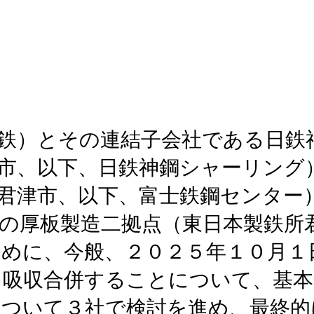
鉄）とその連結子会社である日鉄
市、以下、日鉄神鋼シャーリング
君津市、以下、富士鉄鋼センター
の厚板製造二拠点（東日本製鉄所
めに、今般、２０２５年１０月１
を吸収合併することについて、基本
について３社で検討を進め、最終的