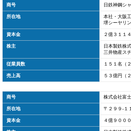
商号
日鉄神鋼シ
所在地
本社・大阪工
堺シーヤリン
資本金
２億３１１
株主
日本製鉄株
三井物産ス
従業員数
１５１名（
売上高
５３億円（
商号
株式会社富
所在地
〒２９９-１
資本金
４億９００