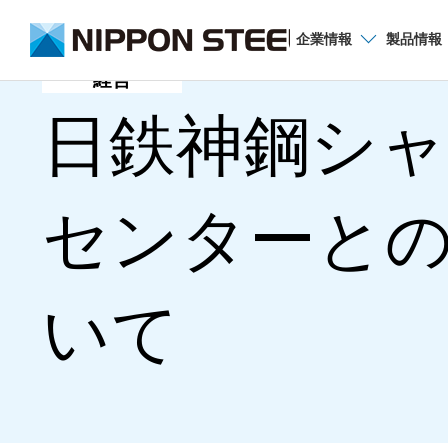
企業
情報
製品
情報
経営
日鉄神鋼シャ
センターと
いて