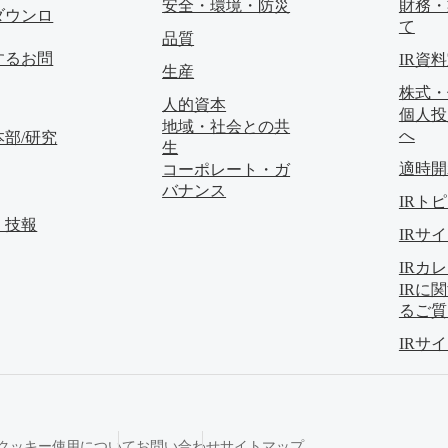
安全・環境・防災
財務・
ダウンロ
て
品質
するお問
IR資
生産
株式・
人的資本
個人投
地域・社会との共
へ
部/研究
生
適時開
コーポレート・ガ
バナンス
IRト
・技報
IRサ
IRカ
IRに
るご質
IRサ
クッキー使用について
お問い合わせ
サイトマップ