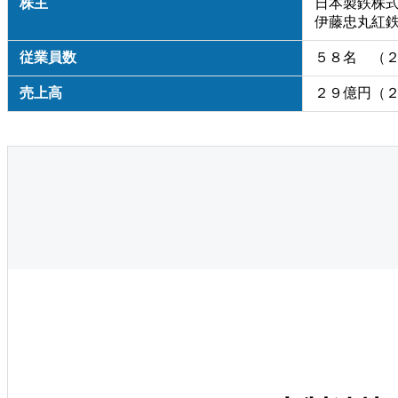
株主
日本製鉄株
伊藤忠丸紅
従業員数
５８名 （
売上高
２９億円（