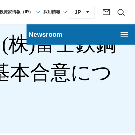
JP
投資家
情報
（IR）
採用
情報
Newsroom
(株)富士鉄鋼
基本合意につ