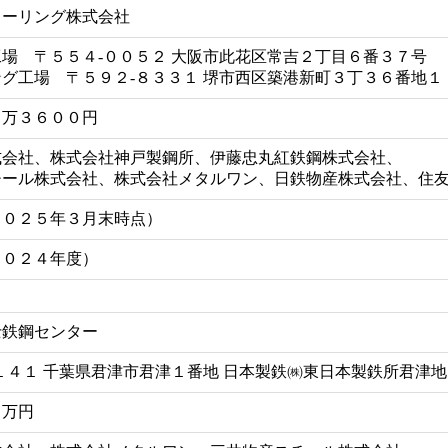
ャーリング株式会社
場 〒５５４-００５２ 大阪市此花区常吉２丁目６番３７号
グ工場 〒５９２-８３３１ 堺市西区築港新町３丁３６番地１
４万３６００円
式会社、株式会社神戸製鋼所、伊藤忠丸紅鉄鋼株式会社、
チール株式会社、株式会社メタルワン、日鉄物産株式会社、住
２０２５年３月末時点）
２０２４年度）
士鉄鋼センター
１４１ 千葉県君津市君津１番地 日本製鉄㈱東日本製鉄所君津
０万円