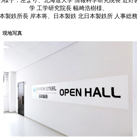
の様子：左より、北海道大学 情報科学研究院長 近野
学 工学研究院長 幅﨑浩樹様、
本製鉄所長 岸本将、日本製鉄 北日本製鉄所 人事総
現地写真