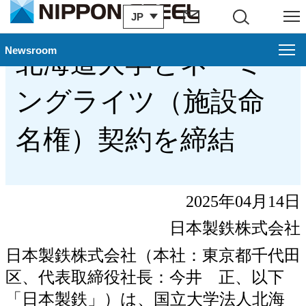
JP
サイト内検索
メニュー
経営
Newsroom
北海道大学とネーミ
ングライツ（施設命
名権）契約を締結
2025年04月14日
日本製鉄株式会社
日本製鉄株式会社（本社：東京都千代田
区、代表取締役社長：今井 正、以下
「日本製鉄」）は、国立大学法人北海