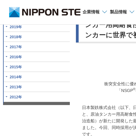
お問い合わせ
企業
情報
製品
情報
衝突安全性に優れ
ンカー用高耐食性
2019年
ンカーに世界で
2018年
2017年
2016年
2015年
2014年
衝突安全性に優れ
2013年
®
「NSGP
2012年
日本製鉄株式会社（以下、日
と、原油タンカー用高耐食性
治造船）が新たに開発した
ました。今回、同時採用が決
です。