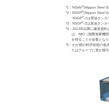
®
*1：NSafe
(Nippon St
®
*2：NSGP
(Nippon Ste
®
NSGP
-1は原油タン
®
*3：NSGP
-2は原油タン
*4：2013年以降に建造
は、IMO（国際海事機関
を得ることが必要となり
*5：わが国の科学技術の
たはグループに賞が授与