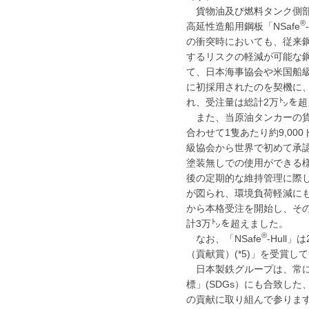
貨物油及び燃料タンク側部の
®
高延性造船用鋼板「NSafe
の衝突時においても、従来
するリスクの軽減が可能な
て、日本海事協会や米国船級
に初採用されたのを契機に
れ、受注量は総計2万㌧を超
また、当原油タンカーの貨
合わせて1隻あたり約9,00
級協会から世界で初めて承認
塗装無しでの使用ができる
後の定期的な維持管理に際
が図られ、環境負荷軽減にも
から本格受注を開始し、そ
計3万㌧を超えました。
®
なお、「NSafe
-Hull
（貢献賞）(*5)」を受賞し
日本製鉄グループは、常に
標」(SDGs）にも合致し
の貢献に取り組んで参りま