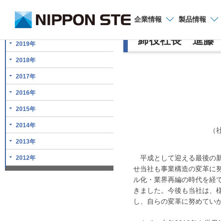
お問い合わせ
企業
情報
製品
情報
２０１９年 年
締役社長 進藤
2019年
2018年
2017年
2016年
2015年
2014年
（
2013年
平成として迎える最後の新
2012年
せ当社も事業構造の変革に
ル化・業界再編の時代を経て
きました。今後も当社は、
し、自らの変革に努めてい