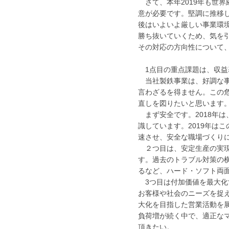
さて、本年2019年も世
意が必要です。堅調に推移
後はいよいよ厳しい事業環
勝ち抜いていくため、気を
その対応の方向性について
1点目の重点課題は、収益
当社製鉄事業は、好調な事
言わざるを得ません。この
直しを図りたいと思います
まず安全です。2018年は
識しています。2019年は
速させ、安全な職場づくり
２つ目は、安定生産の実現
す。過去のトラブル対策の
るなど、ハード・ソフト両
3つ目は付加価値を最大化
お客様や社会のニーズを捉
大化を目指した営業活動を
負荷増が続く中で、適正な
頂きたい。