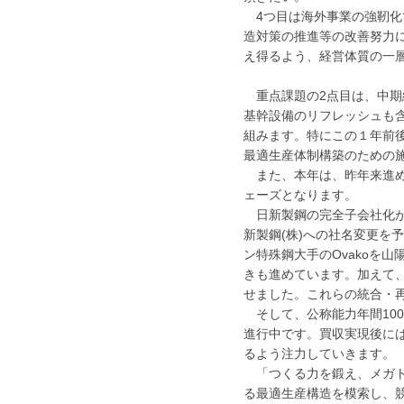
4つ目は海外事業の強靭化
造対策の推進等の改善努力
え得るよう、経営体質の一
重点課題の2点目は、中期
基幹設備のリフレッシュも
組みます。特にこの１年前
最適生産体制構築のための
また、本年は、昨年来進め
ェーズとなります。
日新製鋼の完全子会社化が
新製鋼(株)への社名変更を
ン特殊鋼大手のOvakoを
きも進めています。加えて、
せました。これらの統合・
そして、公称能力年間10
進行中です。買収実現後に
るよう注力していきます。
「つくる力を鍛え、メガト
る最適生産構造を模索し、