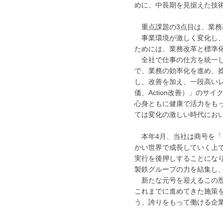
めに、中長期を見据えた技
重点課題の3点目は、業務
事業環境が激しく変化し、
ためには、業務改革と標準
全社で仕事の仕方を統一し
で、業務の効率化を進め、
し、改善を加え、一段高いレベル
価、Action改善）」の
心身ともに健康で活力をも
ては変化の激しい時代にお
本年4月、当社は商号を「
かい世界で成長していく上
実行を後押しすることになり
製鉄グループの力を結集し
新たな元号を迎えるこの歴
これまでに進めてきた施策を
う、誇りをもって働ける企