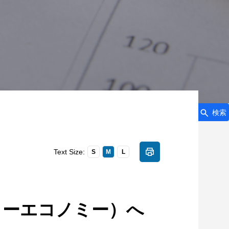
検索
Text Size:
S
M
L
ラーエコノミー）へ