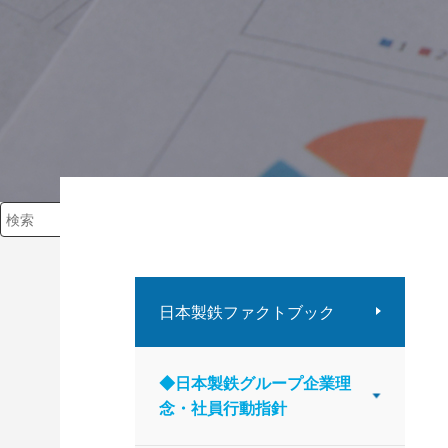
検索キーワード入力
日本製鉄ファクトブック
◆日本製鉄グループ企業理
念・社員行動指針