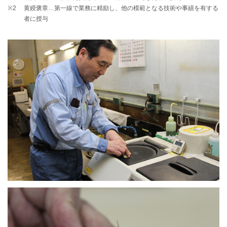
※2
黄綬褒章…第一線で業務に精励し、他の模範となる技術や事績を有する
者に授与