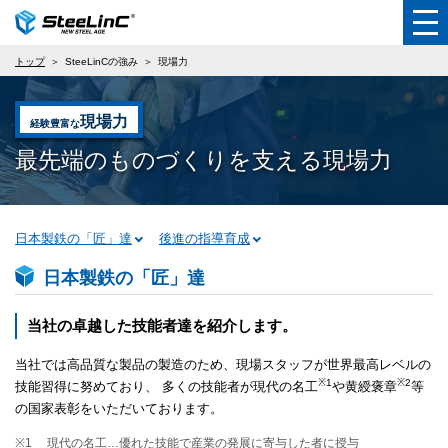
トップ
SteeLinCの強み
現場力
現場力
経験豊富な
最先端のものづくりを支える現場力
日本製鉄の「匠」達
後進の指導育成
日本製鉄の「匠」達
当社の卓越した技能者達を紹介します。
当社では高品質な製品の製造のため、現場スタッフが世界最高レベルの
※1
※2
技能習得に努めており、 多くの技能者が現代の名工
や黄綬褒章
等
の国家表彰をいただいております。
※1
現代の名工…優れた技能で産業の発展に寄与した者に授与