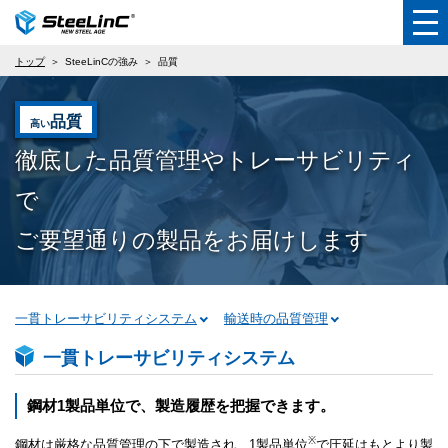
トップ
SteeLinCの強み
品質
品質
高い
徹底した品質管理やトレーサビリティ
で
ご要望通りの製品をお届けします
一貫トレーサビリティシステム
輸送時の品質管理
一貫トレーサビリティシステム
鋼材1製品単位で、製造履歴を把握できます。
※
鋼材は厳格な品質管理の下で製造され、1製品単位
で圧延はもとより製