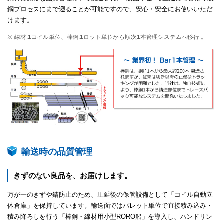
鋼プロセスにまで遡ることが可能ですので、安心・安全にお使いいただ
けます。
線材:1コイル単位、棒鋼:1ロット単位から順次1本管理システムへ移行 。
輸送時の品質管理
きずのない良品を、お届けします。
万が一のきずや錆防止のため、圧延後の保管設備として「コイル自動立
体倉庫」を保持しています。輸送面ではパレット単位で直接積み込み・
積み降ろしを行う「棒鋼・線材用小型RORO船」を導入し、ハンドリン