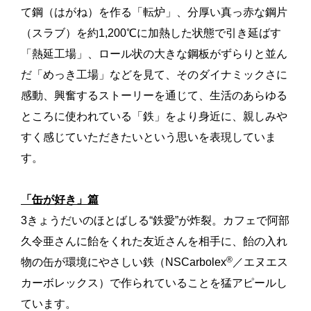
て鋼（はがね）を作る「転炉」、分厚い真っ赤な鋼片
（スラブ）を約1,200℃に加熱した状態で引き延ばす
「熱延工場」、ロール状の大きな鋼板がずらりと並ん
だ「めっき工場」などを見て、そのダイナミックさに
感動、興奮するストーリーを通じて、生活のあらゆる
ところに使われている「鉄」をより身近に、親しみや
すく感じていただきたいという思いを表現していま
す。
「缶が好き」篇
3きょうだいのほとばしる“鉄愛”が炸裂。カフェで阿部
久令亜さんに飴をくれた友近さんを相手に、飴の入れ
®
物の缶が環境にやさしい鉄（NSCarbolex
／エヌエス
カーボレックス）で作られていることを猛アピールし
ています。