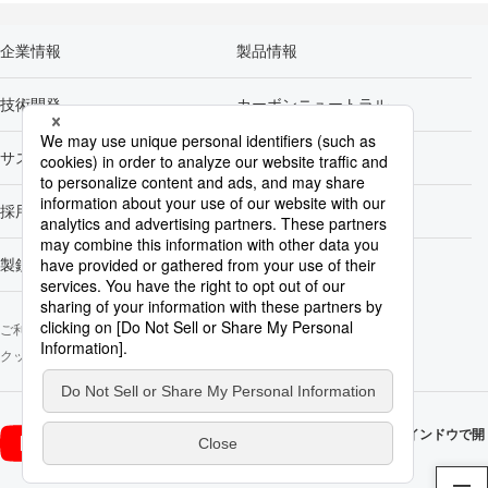
企業情報
製品情報
技術開発
カーボンニュートラル
サステナビリティ
株主・投資家情報
採用情報
Newsroom
製鉄所一覧
ご利用にあたって
ソーシャルメディアポリシー
個人情報保護方針
クッキー使用について
お問い合わせ
サイトマップ
日本製鉄
日本製鉄
YouTube
（新規ウインドウで開
（新規ウインドウで開
X公式アカ
公式アカウ
きます）
きます）
ウント
ント