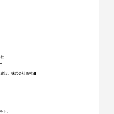
会社
計
建設、株式会社西村組
ールド）