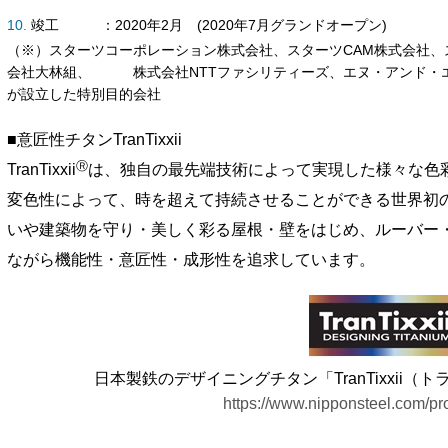
竣工 ：2020年2月 (2020年7月グランドオープン)
（※）スターツコーポレーション株式会社、スターツCAM株式会社
会社大林組、 株式会社NTTファシリティーズ、エヌ・アンド・
が設立した特別目的会社
■意匠性チタンTranTixxii
Ⓡ
TranTixxii
は、独自の最先端技術によって実現した様々な色
変色性によって、時を超えて持続させることができる世界初
いや建築物を守り・美しく彩る屋根・壁をはじめ、ルーバー
ながら機能性・意匠性・成形性を追求しています。
日本製鉄のデザイニングチタン「TranTixxii
https://www.nipponsteel.com/prod