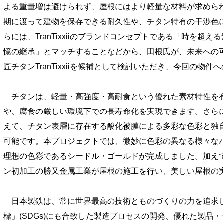
よる重量増は避けられず、屋根にはより軽量な材料が求めら
期に渡って建物を保存できる耐久性や、チタン特有の干渉色
らには、TranTixxiiのブランドコンセプトである「時を
憶の継承」とマッチすることなどから、田根氏が、未来への
匠チタンTranTixxiiを候補として検討いただき、今回の物
チタンは、軽量・高強度・高耐食という優れた素材特性を
や、腐食の厳しい環境下での長寿命化を実現できます。さらに、T
えて、チタン表層に存在する酸化被膜による多彩な色彩と独
可能です。本プロジェクトでは、微妙に色彩の異なる様々な
理想の色彩であるシードル・ゴールドが完成しました。加えて、加
ン初加工の勝又金属工業が屋根の施工を行い、美しい屋根の
日本製鉄は、常に世界最高の技術とものづくりの力を追求
標」(SDGs)にも合致した製造プロセスの開発、優れた製品