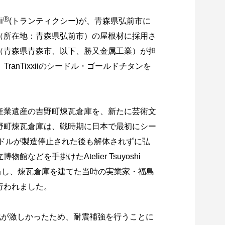
Ⓡ
i
(トランティクシー)が、青森県弘前市に
（所在地：青森県弘前市）の屋根材に採用さ
（青森県青森市、以下、勝又金属工業）が担
ranTixxiiのシードル・ゴールドチタンを
産業遺産の吉野町煉瓦倉庫を、新たに芸術文
野町煉瓦倉庫は、戦時期に日本で最初にシー
ードルが製造停止された後も解体されずに弘
を手掛けたAtelier Tsuyoshi
）が担当し、煉瓦倉庫を建てた当時の実業家・福島
行われました。
化が激しかったため、耐震補強を行うことに