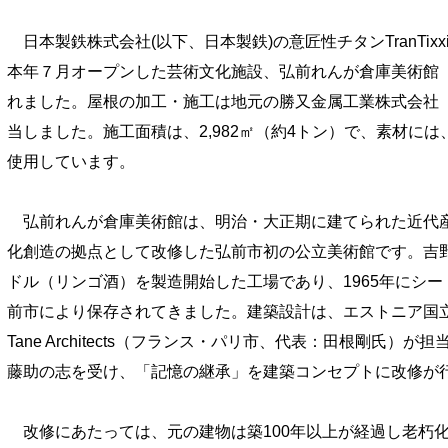
日本製鉄株式会社(以下、日本製鉄)の意匠性チタンTranTixxi
本年７月オープンした芸術文化施設、弘前れんが倉庫美術館
れました。屋根の加工・施工は地元の勝又金属工業株式会社
当しました。施工面積は、2,982㎡（約4トン）で、素材には、T
使用しています。
弘前れんが倉庫美術館は、明治・大正期に建てられた近代
化創造の拠点として改修した弘前市初の公立美術館です。吉
ドル（リンゴ酒）を製造開始した工場であり、1965年にシ
前市により保存されてきました。建築設計は、エストニア国立博物館など
Tane Architects（フランス・パリ市、代表：田根剛氏
藤助の志を受け、「記憶の継承」を建築コンセプトに改修が
改修にあたっては、元の建物は築100年以上が経過し老朽