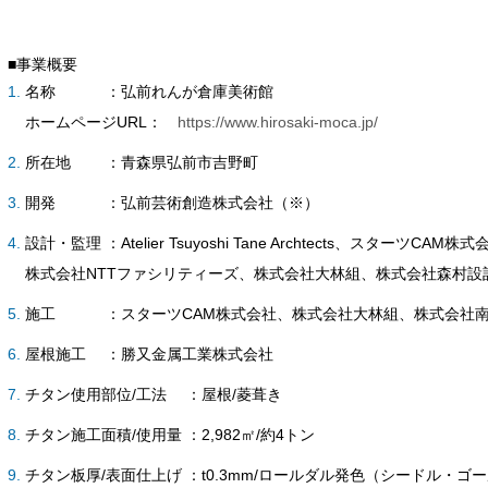
■事業概要
名称 ：弘前れんが倉庫美術館
ホームページURL：
https://www.hirosaki-moca.jp/
所在地 ：青森県弘前市吉野町
開発 ：弘前芸術創造株式会社（※）
設計・監理 ：Atelier Tsuyoshi Tane Archtects、スターツCAM株式
株式会社NTTファシリティーズ、株式会社大林組、株式会社森村設
施工 ：スターツCAM株式会社、株式会社大林組、株式会社南
屋根施工 ：勝又金属工業株式会社
チタン使用部位/工法 ：屋根/菱葺き
チタン施工面積/使用量 ：2,982㎡/約4トン
チタン板厚/表面仕上げ ：t0.3mm/ロールダル発色（シードル・ゴ