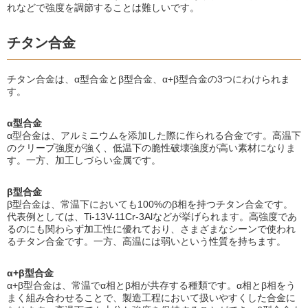
れなどで強度を調節することは難しいです。
チタン合金
チタン合金は、α型合金とβ型合金、α+β型合金の3つにわけられま
す。
α型合金
α型合金は、アルミニウムを添加した際に作られる合金です。高温下
のクリープ強度が強く、低温下の脆性破壊強度が高い素材になりま
す。一方、加工しづらい金属です。
β型合金
β型合金は、常温下においても100%のβ相を持つチタン合金です。
代表例としては、Ti-13V-11Cr-3Alなどが挙げられます。高強度であ
るのにも関わらず加工性に優れており、さまざまなシーンで使われ
るチタン合金です。一方、高温には弱いという性質を持ちます。
α+β型合金
α+β型合金は、常温でα相とβ相が共存する種類です。α相とβ相をう
まく組み合わせることで、製造工程において扱いやすくした合金に