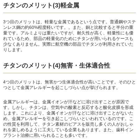
チタンのメリット(3)軽金属
3つ目のメリットは、軽量な金属であるという点です。普通鋼やステ
ンレス鋼の約60%程度軽いです。。また、銅と比較すると半分の重
量です。アルミよりは重たいですが、耐久性が高く、軽量性にも優
れているため、部品の軽量化のためにチタンが用いられるケースも
少なくありません。実際に航空機の部品でチタンが利用されていた
りします。
チタンのメリット(4)無害・生体適合性
4つ目のメリットは、無害かつ生体適合性が高いことです。そのひと
つとして金属アレルギーを起こしづらい点が挙げられます。
金属アレルギーは、金属イオンが汗などに溶け出すことが原因で
す。しかし、チタンは、空気中の酸素と反応すると酸化皮膜を形成
します。これにより、金属イオンが汗などに溶け出すことがないた
め、金属アレルギーを引き起こしづらいといわれているのです。こ
の性質を利用して、チタン素材のピアスを販売し多くの人がおしゃ
れを楽しめるように工夫している企業もあります。また、歯科イン
プラント治療に用いられることも多いです。