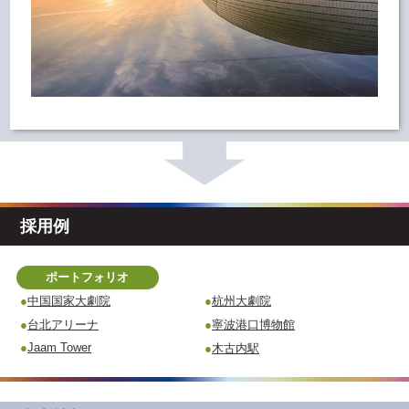
採用例
ポートフォリオ
中国国家大劇院
杭州大劇院
台北アリーナ
寧波港口博物館
Jaam Tower
木古内駅