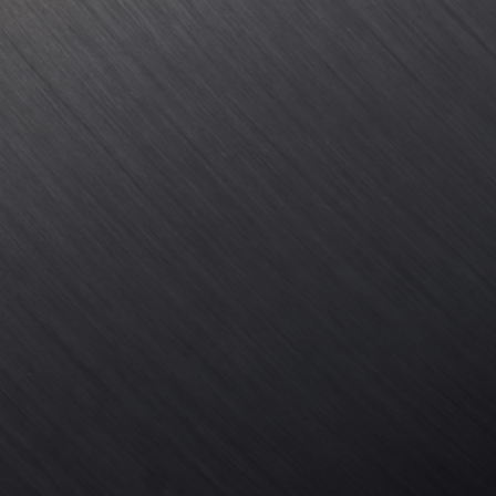
しを美しくするメタリッ
Metallic material that makes living space beautiful